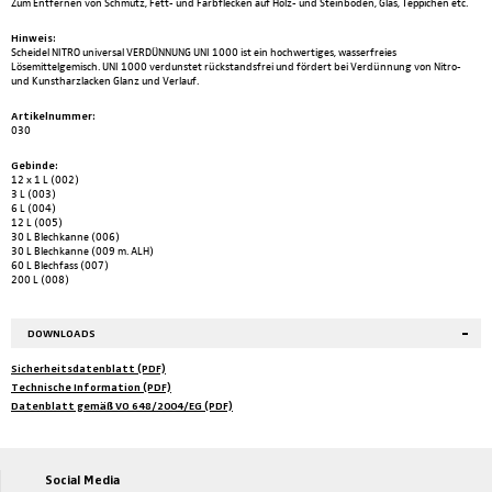
Zum Entfernen von Schmutz, Fett- und Farbflecken auf Holz- und Steinböden, Glas, Teppichen etc.
Hinweis:
Scheidel NITRO universal VERDÜNNUNG UNI 1000 ist ein hochwertiges, wasserfreies
Lösemittelgemisch. UNI 1000 verdunstet rückstandsfrei und fördert bei Verdünnung von Nitro-
und Kunstharzlacken Glanz und Verlauf.
Artikelnummer:
030
Gebinde:
12 x 1 L (002)
3 L (003)
6 L (004)
12 L (005)
30 L Blechkanne (006)
30 L Blechkanne (009 m. ALH)
60 L Blechfass (007)
200 L (008)
DOWNLOADS
Sicherheitsdatenblatt (PDF)
Technische Information (PDF)
Datenblatt gemäß VO 648/2004/EG (PDF)
Social Media